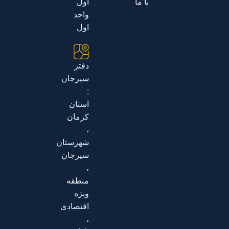
با ما
اول
واحد
اول
دفتر
سیرجان
:
استان
کرمان
،
شهرستان
سیرجان
،
منطقه
ویژه
اقتصادی
،