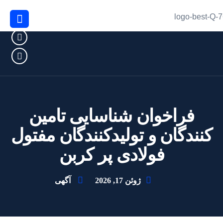
فراخوان شناسايى تامين
كنندگان و توليدكنندگان مفتول
فولادى پر كربن
ژوئن 17, 2026
آگهی