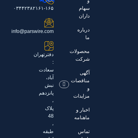
و
سهام
۰۳۴۴۲۳۸۲۱۶۱-۱۶۵
داران
درباره
info@parswire.com
ما
محصولات
دفترتهران
شرکت
:
سعادت
آگهی
آباد،
مناقصات
نبش
و
پانزدهم
مزایدات
،
پلاک
اخبار و
48
ماهنامه
،
تماس
طبقه